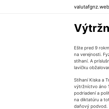
valutafgnz.we
Výtržn
Ešte pred 9 rokmi
na verejnosti. F
stíhaní. A príslu
lavičku obžalova
Stíhaní Kiska a T
výtržníctvo áno 
podriadení a poli
na diktatúru a to
daňový podvod. V