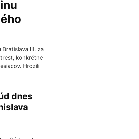
inu
ného
ratislava III. za
trest, konkrétne
iacov. Hrozili
súd dnes
nislava