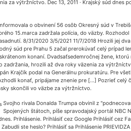
nia za výtržníctvo. Dec 13, 2011 · Krajský súd dnes p
informovala o obvinení 56 osôb Okresný súd v Trebiš
torého 15.marca zadržala polícia, do väzby. Rozhodol
sadnutí. 8/31/2020 3/5/2021 11/7/2018 Hrozili jej dva
odný súd pre Prahu 5 začal prerokúvať celý prípad le
 skrátenom konaní. Dvadsaťsedemročnej žene, ktorú na
 zadržania, hrozili až dva roky väzenia za výtržníctv
án Krajčík podal na Generálnu prokuratúru. Pre vše
rozhodli konať, pripájame znenie pre […] Pozrieť celý 
sky skončili vo väzbe za výtržníctvo.
Svojho rivala Donalda Trumpa obvinil z "podnecovani
Spojených štátoch, píše spravodajský portál NBC
nes. Prihlásenie. Prihlásiť cez Google Prihlásiť cez F
 Zabudli ste heslo? Prihlásiť sa Prihlásenie PRIEVIDZ