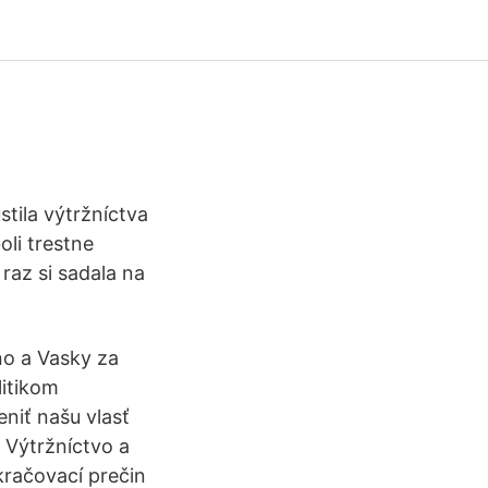
stila výtržníctva
oli trestne
 raz si sadala na
ňo a Vasky za
litikom
eniť našu vlasť
o Výtržníctvo a
račovací prečin