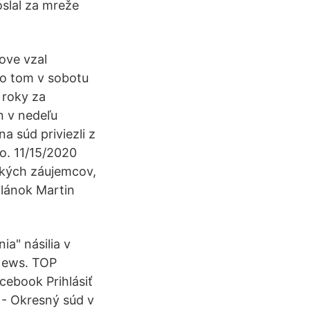
oslal za mreže
ove vzal
 o tom v sobotu
 roky za
n v nedeľu
 súd priviezli z
o. 11/15/2020
tkých záujemcov,
článok Martin
a" násilia v
 News. TOP
acebook Prihlásiť
A - Okresný súd v