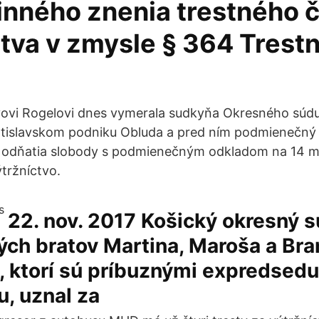
inného znenia trestného č
ctva v zmysle § 364 Trest
vovi Rogelovi dnes vymerala sudkyňa Okresného súdu B
atislavskom podniku Obluda a pred ním podmienečný 
odňatia slobody s podmienečným odkladom na 14 mes
ýtržníctvo.
22. nov. 2017 Košický okresný 
ch bratov Martina, Maroša a Bra
, ktorí sú príbuznými expredsedu
u, uznal za