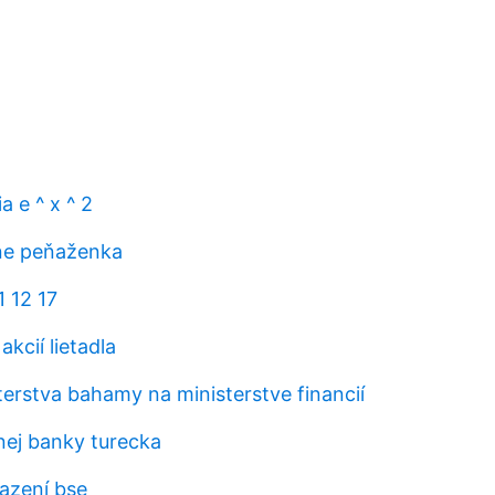
a e ^ x ^ 2
ne peňaženka
1 12 17
akcií lietadla
terstva bahamy na ministerstve financií
nej banky turecka
azení bse