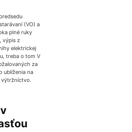
 predsedu
starávaní (VO) a
oka plné ruky
 výpis z
hy elektrickej
cu, treba o tom V
obžalovaných za
o ublíženia na
 výtržníctvo.
 v
časťou