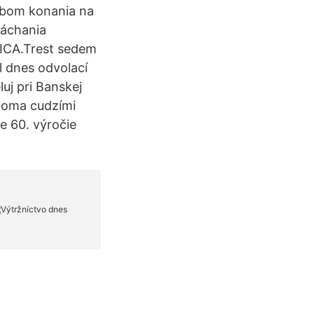
obom konania na
páchania
ICA.Trest sedem
l dnes odvolací
uj pri Banskej
dvoma cudzími
e 60. výročie