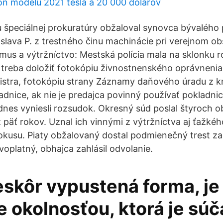
on modelu 2021 tesla a 20 000 dolárov
 špeciálnej prokuratúry obžaloval synovca bývalého
slava P. z trestného činu machinácie pri verejnom ob
zmus a výtržníctvo: Mestská polícia mala na sklonku r
i treba doložiť fotokópiu živnostnenského oprávnenia,
tra, fotokópiu strany Záznamy daňového úradu z kni
ladnice, ak nie je predajca povinný používať pokladni
dnes vyniesli rozsudok. Okresný súd poslal štyroch 
 päť rokov. Uznal ich vinnými z výtržníctva aj ťažkéh
pokusu. Piaty obžalovaný dostal podmienečný trest za
ávoplatný, obhajca zahlásil odvolanie.
eskôr vypustená forma, je
e okolnosťou, ktorá je sú