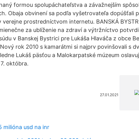
chaný formou spolupáchateľstva a závažnejším spôs
h. Obaja obvinení sa podľa vyšetrovateľa dopúšťali 
v verejne prostredníctvom internetu. BANSKÁ BYSTR
enečne za ublíženie na zdraví a výtržníctvo potvrdi
súdu v Banskej Bystrici pre Lukáša Hlaváča z obce Bel
a Nový rok 2010 s kamarátmi si najprv povinšovali s 
sledne Lukáš päsťou a Malokarpatské múzeum oslavuj
7. októbra.
27.01.2021
 milióna usd na inr