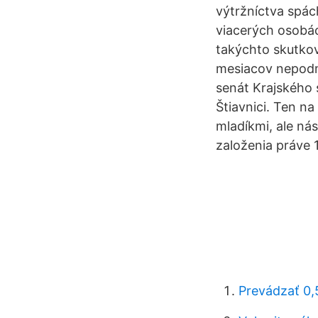
výtržníctva spá
viacerých osobác
takýchto skutko
mesiacov nepodmi
senát Krajského 
Štiavnici. Ten n
mladíkmi, ale ná
založenia práve 1
Prevádzať 0,5