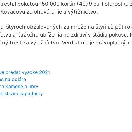
otrestal pokutou 150.000 korún (4979 eur) starostku
 Kovačovú za ohováranie a výtržníctvo.
al štyroch obžalovaných za mreže na štyri až päť rok
íctva aj ťažkého ublíženia na zdraví v štádiu pokusu.
ý trest za výtržníctvo. Verdikt nie je právoplatný, o
zke predať vysoké 2021
s na doláre
 na kamene a libry
čet steam napadnutý