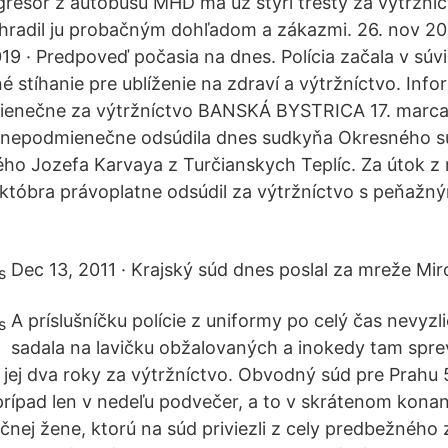
gresor z autobusu MHD má už štyri tresty za výtržní
hradil ju probačným dohľadom a zákazmi. 26. nov 20
9 · Predpoveď počasia na dnes. Polícia začala v súvis
 stíhanie pre ublíženie na zdraví a výtržníctvo. Info
enečne za výtržníctvo BANSKÁ BYSTRICA 17. marca (
 nepodmienečne odsúdila dnes sudkyňa Okresného s
ého Jozefa Karvaya z Turčianskych Teplíc. Za útok z 
któbra právoplatne odsúdil za výtržníctvo s peňažn
Dec 13, 2011 · Krajský súd dnes poslal za mreže Mir
A príslušníčku polície z uniformy po celý čas nevyzlie
sadala na lavičku obžalovaných a inokedy tam spre
i jej dva roky za výtržníctvo. Obvodný súd pre Prahu 
prípad len v nedeľu podvečer, a to v skrátenom konan
ej žene, ktorú na súd priviezli z cely predbežného z