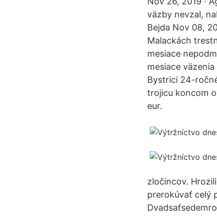
Nov 26, 2019 · A
väzby nevzal, na
Bejda Nov 08, 201
Malackách trestné
mesiace nepodmi
mesiace väzenia
Bystrici 24-ročn
trojicu koncom o
eur.
zločincov. Hrozil
prerokúvať celý 
Dvadsaťsedemročn