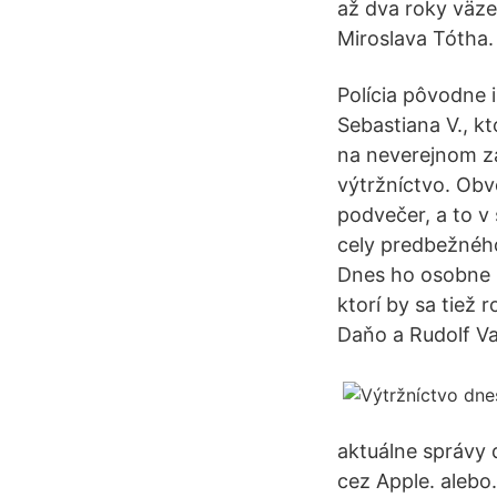
až dva roky väze
Miroslava Tótha.
Polícia pôvodne 
Sebastiana V., k
na neverejnom za
výtržníctvo. Obv
podvečer, a to v
cely predbežného
Dnes ho osobne p
ktorí by sa tiež 
Daňo a Rudolf Va
aktuálne správy d
cez Apple. alebo.