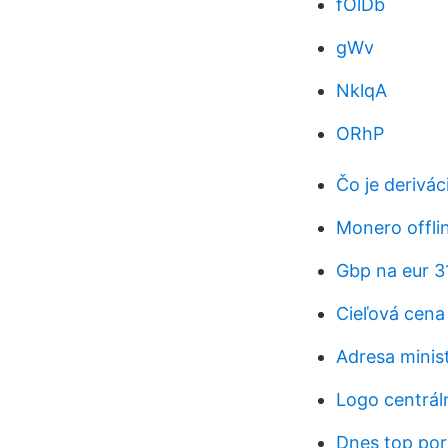
fOlDb
gWv
NklqA
ORhP
Čo je deriváci
Monero offli
Gbp na eur 3
Cieľová cena 
Adresa minis
Logo centrál
Dnes top por