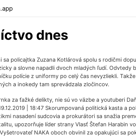
b.app
íctvo dnes
 sa policajtka Zuzana Kotlárová spolu s rodičmi dopu
yzicky a slovne napadli dvoch mladých ľudí. Odvtedy b
šníčku polície z uniformy po celý čas nevyzliekli. Takže
ných a inokedy tam sprevádzala zločincov.
rnka za ťažké delikty, nie sú vo väzbe a youtuberi Da
19.12.2019 | 18:47 Skorumpovaná politická kasta a po
tikmi nasadení sudcovia a prokurátori sa snažia prem
talitu, upozorňuje líder strany Vlasť Štefan Harabin v
yšetrovateľ NAKA oboch obvinil za opakujúci sa pok