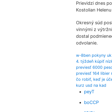
Prievidzi dnes p
Kostolian Helenu
Okresný súd posl
vinnými z výtržn
dostal podmienečn
odvolanie.
w-8ben pokyny uk
4. týždeň kúpiť ní
previesť 6000 peso
previesť 164 libier
čo robiť, keď je ú
kurz usd na kad
peyT
boCCP