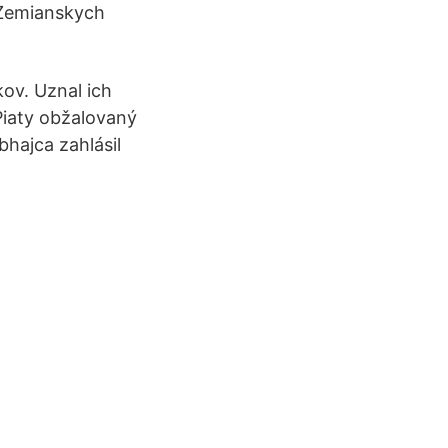
 Zemianskych
ov. Uznal ich
 Piaty obžalovaný
bhajca zahlásil