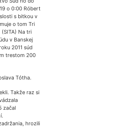
ctvo Súd ho do
19 o 0:00 Róbert
losti s bitkou v
rmuje o tom Tri
SITA) Na tri
údu v Banskej
roku 2011 súd
ým trestom 200
oslava Tótha.
kli. Takže raz si
vádzala
5 začal
í.
adržania, hrozili