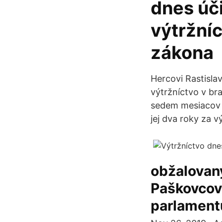
dnes úč
výtržní
zákona
Hercovi Rastisla
výtržníctvo v br
sedem mesiacov 
jej dva roky za v
obžalovaný
Paškovcov
parlament