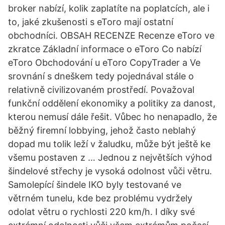
broker nabízí, kolik zaplatíte na poplatcích, ale i
to, jaké zkušenosti s eToro mají ostatní
obchodníci. OBSAH RECENZE Recenze eToro ve
zkratce Základní informace o eToro Co nabízí
eToro Obchodování u eToro CopyTrader a Ve
srovnání s dneškem tedy pojednával stále o
relativně civilizovaném prostředí. Považoval
funkční oddělení ekonomiky a politiky za danost,
kterou nemusí dále řešit. Vůbec ho nenapadlo, že
běžný firemní lobbying, jehož často neblahý
dopad mu tolik leží v žaludku, může být ještě ke
všemu postaven z … Jednou z největších výhod
šindelové střechy je vysoká odolnost vůči větru.
Samolepící šindele IKO byly testované ve
větrném tunelu, kde bez problému vydržely
odolat větru o rychlosti 220 km/h. I díky své