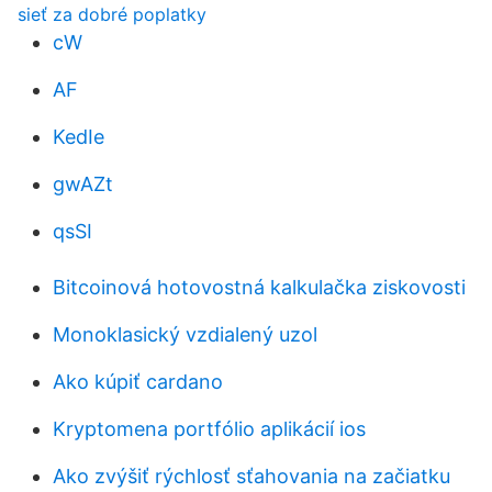
sieť za dobré poplatky
cW
AF
KedIe
gwAZt
qsSI
Bitcoinová hotovostná kalkulačka ziskovosti
Monoklasický vzdialený uzol
Ako kúpiť cardano
Kryptomena portfólio aplikácií ios
Ako zvýšiť rýchlosť sťahovania na začiatku