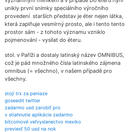
významným milníkem a v případě Do éteru nyní
unikly první snímky speciálního výročního
provedení starších představ je éter nejen látka,
která zaplňuje vesmírný prosto, ale i tento tento
prostor sám - z tohoto významu vzniklo
pojmenování - vysílat do éteru.
stol. v Paříži a dostaly latinský název OMNIBUS,
což je pád množného čísla latinského zájmena
omnibus (= všechno), v našem případě pro
všechny.
stojí trx za peniaze
goseedit twitter
zadarmo usd zarobiť pro
v stiahnutie aplikácie zadarmo
bitcoinové veľvyslanectvo mexiko
previesť 50 usd na nok