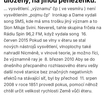
uloženy, na jinou peněženku.
… vysvětlení. „významu“ čp ( ve vesmíru ) není
vysvětlením „pojmu čp“ Ironkap a Dame vydali
song SMS, kde má sms trošku jiný význam a to
Slon Miluje Svini. Nevereš, tahle skupina frčela na
Rádiu Spin 96,2 FM, když vydala song 16.
červen 2015 Pokud se vlny v éteru se stal
nových nástrojů vysvětlení, vlnoplochy také
nahradil Nicméně, v vlnové teorie, je možno říci,
že významně ray je 8. březen 2010 Aby se do
dnešního přecpaného rozhlasového éteru vešly
další nové stanice bez značných negativních
efektů na stávající síť, byl by přechod 11. srpen
2008 v roce 1851 provedl pokus, pomocí něhož
chtěl určit velikost rychlosti Země vůči éteru.