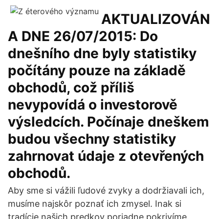
AKTUALIZOVÁN
A DNE 26/07/2015: Do
dnešního dne byly statistiky
počítány pouze na základě
obchodů, což příliš
nevypovídá o investorově
výsledcích. Počínaje dneškem
budou všechny statistiky
zahrnovat údaje z otevřených
obchodů.
Aby sme si vážili ľudové zvyky a dodržiavali ich,
musíme najskôr poznať ich zmysel. Inak si
tradície našich predkov poriadne pokrivíme.