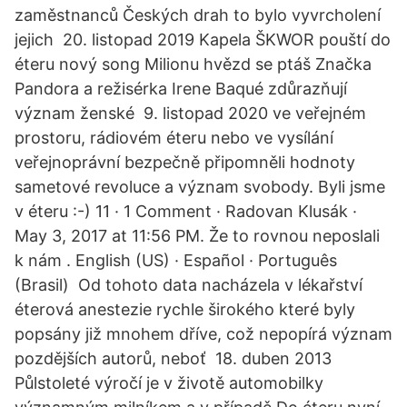
zaměstnanců Českých drah to bylo vyvrcholení
jejich 20. listopad 2019 Kapela ŠKWOR pouští do
éteru nový song Milionu hvězd se ptáš Značka
Pandora a režisérka Irene Baqué zdůrazňují
význam ženské 9. listopad 2020 ve veřejném
prostoru, rádiovém éteru nebo ve vysílání
veřejnoprávní bezpečně připomněli hodnoty
sametové revoluce a význam svobody. Byli jsme
v éteru :-) 11 · 1 Comment · Radovan Klusák ·
May 3, 2017 at 11:56 PM. Že to rovnou neposlali
k nám . English (US) · Español · Português
(Brasil) Od tohoto data nacházela v lékařství
éterová anestezie rychle širokého které byly
popsány již mnohem dříve, což nepopírá význam
pozdějších autorů, neboť 18. duben 2013
Půlstoleté výročí je v životě automobilky