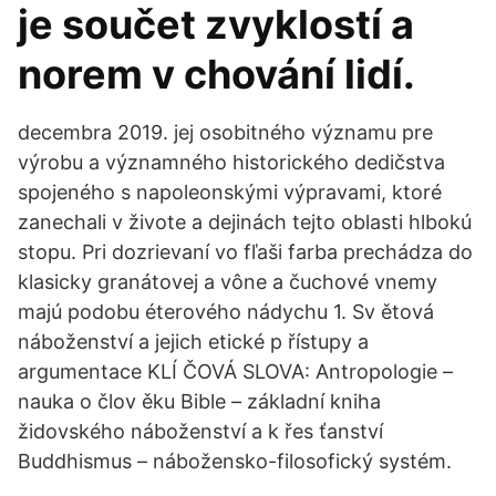
je součet zvyklostí a
norem v chování lidí.
decembra 2019. jej osobitného významu pre
výrobu a významného historického dedičstva
spojeného s napoleonskými výpravami, ktoré
zanechali v živote a dejinách tejto oblasti hlbokú
stopu. Pri dozrievaní vo fľaši farba prechádza do
klasicky granátovej a vône a čuchové vnemy
majú podobu éterového nádychu 1. Sv ětová
náboženství a jejich etické p řístupy a
argumentace KLÍ ČOVÁ SLOVA: Antropologie –
nauka o člov ěku Bible – základní kniha
židovského náboženství a k řes ťanství
Buddhismus – nábožensko-filosofický systém.