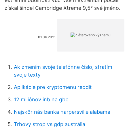
extrémní odolnosti vůči všem extrémům počasí
získal šindel Cambridge Xtreme 9,5° své jméno.
01.06.2021
Ak zmením svoje telefónne číslo, stratím
svoje texty
Aplikácie pre kryptomenu reddit
12 miliónov inb na gbp
Najskôr nás banka harpersville alabama
Trhový strop vs gdp austrália