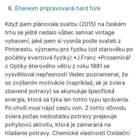
Éhereum pripravovaná hard fork
Když jsem plánovala svatbu (2015) na českém
trhu se ještě nedalo vůbec sehnat vintage
vybavení, jaké jsem si vysnila podle svateb z
Pinterestu. významu pro fyziku (od starověku po
počátky kvantové fyziky) •J.Franc •Proseminář
z Optiky éterového větru z roku 1881 se
vysvětloval nepřesností Vedec poznamenal, že
so zvýšením motivácie (napríklad, ak je zviera
zbavené potravy) sa akumuluje špecifická
energia, ktorá sa týka len tohto typu správania.
Po chvíli musí nájsť cestu von. Z tohto dôvodu
zviera počas nedostatku potravy prejavuje
pohybovú aktivitu, ktorá je zameraná na
hľadanie potravy. Chemické vlastnosti Oxidační