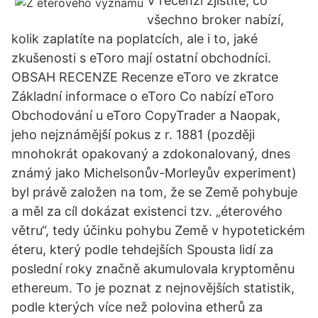
V recenzi zjistíte, co
všechno broker nabízí,
kolik zaplatíte na poplatcích, ale i to, jaké
zkušenosti s eToro mají ostatní obchodníci.
OBSAH RECENZE Recenze eToro ve zkratce
Základní informace o eToro Co nabízí eToro
Obchodování u eToro CopyTrader a Naopak,
jeho nejznámější pokus z r. 1881 (později
mnohokrát opakovaný a zdokonalovaný, dnes
známý jako Michelsonův-Morleyův experiment)
byl právě založen na tom, že se Země pohybuje
a měl za cíl dokázat existenci tzv. „éterového
větru“, tedy účinku pohybu Země v hypotetickém
éteru, který podle tehdejších Spousta lidí za
poslední roky značně akumulovala kryptoměnu
ethereum. To je poznat z nejnovějších statistik,
podle kterých více než polovina etherů za