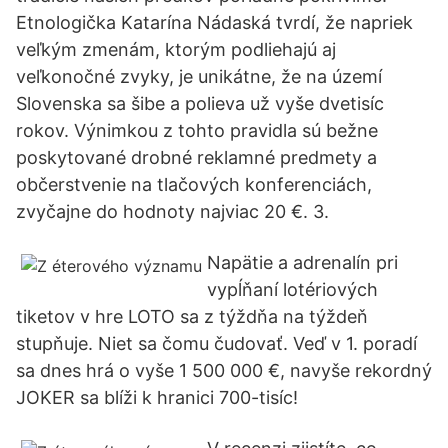
Etnologička Katarína Nádaská tvrdí, že napriek
veľkým zmenám, ktorým podliehajú aj
veľkonočné zvyky, je unikátne, že na území
Slovenska sa šibe a polieva už vyše dvetisíc
rokov. Výnimkou z tohto pravidla sú bežne
poskytované drobné reklamné predmety a
občerstvenie na tlačových konferenciách,
zvyčajne do hodnoty najviac 20 €. 3.
Napätie a adrenalín pri
vypĺňaní lotériových
tiketov v hre LOTO sa z týždňa na týždeň
stupňuje. Niet sa čomu čudovať. Veď v 1. poradí
sa dnes hrá o vyše 1 500 000 €, navyše rekordný
JOKER sa blíži k hranici 700-tisíc!