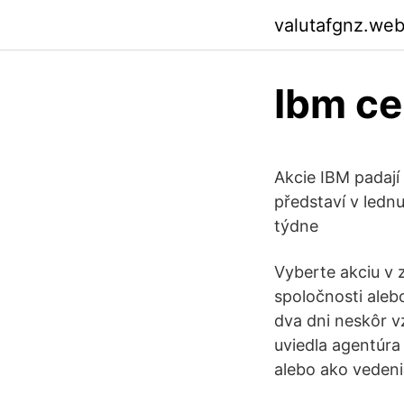
valutafgnz.we
Ibm ce
Akcie IBM padají 
představí v lednu
týdne
Vyberte akciu v 
spoločnosti aleb
dva dni neskôr v
uviedla agentúra 
alebo ako vedeni