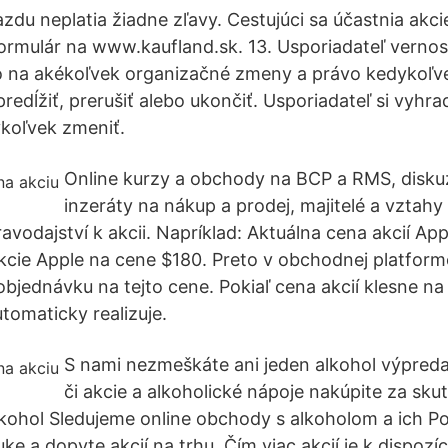
zdu neplatia žiadne zľavy. Cestujúci sa účastnia akci
rmulár na www.kaufland.sk. 13. Usporiadateľ vernost
o na akékoľvek organizačné zmeny a právo kedykoľve
predĺžiť, prerušiť alebo ukončiť. Usporiadateľ si vyhr
ykoľvek zmeniť.
Online kurzy a obchody na BCP a RMS, diskuz
inzeráty na nákup a prodej, majitelé a vztahy
vodajství k akcii. Napríklad: Aktuálna cena akcií App
kcie Apple na cene $180. Preto v obchodnej platforme
objednávku na tejto cene. Pokiaľ cena akcií klesne n
tomaticky realizuje.
S nami nezmeškáte ani jeden alkohol výpreda
či akcie a alkoholické nápoje nakúpite za sk
lkohol Sledujeme online obchody s alkoholom a ich P
e a dopyte akcií na trhu. Čím viac akcií je k dispozíci