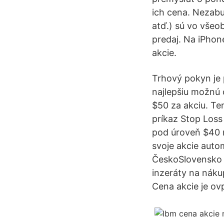
ich cena. Nezabu
atď.) sú vo všeob
predaj. Na iPhon
akcie.
Trhový pokyn je
najlepšiu možnú 
$50 za akciu. Te
príkaz Stop Loss
pod úroveň $40 n
svoje akcie auto
ČeskoSlovensko a
inzeráty na náku
Cena akcie je ov