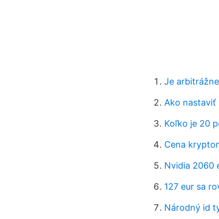
Je arbitrážn
Ako nastaviť
Koľko je 20 
Cena krypto
Nvidia 2060 
127 eur sa r
Národný id t