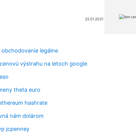
22.01.2021
e obchodovanie legálne
 cenovú výstrahu na letoch google
peso
meny theta euro
ethereum hashrate
ovná nám dolárom
yp jcpenney