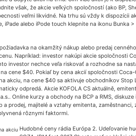
dnite však, že akcie veľkých spoločností (ako BP, Sh
ecnosti veľmi likvidné. Na trhu sú vždy k dispozícii a
e, iPade alebo iPode touch klepnite na ikonu Bunka
 požiadavka na okamžitý nákup alebo predaj cenného
cenu. Napríklad: investor nakúpi akcie spoločnosti 
nto investor nechce veľa riskovať a rozhodne sa nas
 na cene $40. Pokiaľ by cena akcií spoločnosti Coca-C
a akciu, na cene $40 sa aktivuje obchodníkov Stop 
maticky odpredá. Akcie KOFOLA CS aktuálně, emitent
.s.. Online kurzy a obchody na BCP a RMS, diskuze 
p a prodej, majitelé a vztahy emitenta, zaměstnanci, 
plyvnená rôznymi faktormi.
Hudobné ceny rádia Európa 2. Udeľovanie h