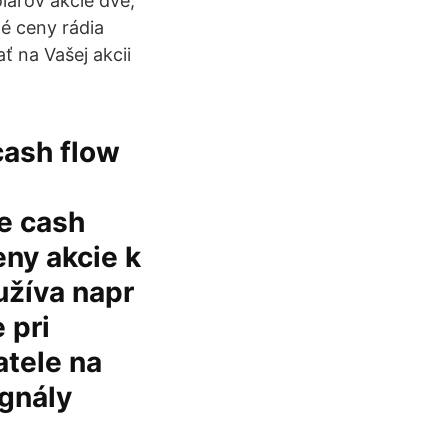
lárov akcie dve,
né ceny rádia
 na Vašej akcii
cash flow
e cash
eny akcie k
užíva napr
 pri
tele na
ignály