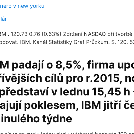
nero v new yorku
lár
M . 120.73 0.76 (0.63%) Zdržení NASDAQ při tvorbě
odovat. IBM. Kanál Statistiky Graf Průzkum. S. 120. 5
M padají o 8,5%, firma up
ívějších cílů pro r.2015, 
ředstaví v lednu 15,45 h 
ajují poklesem, IBM jitří č
minulého týdne