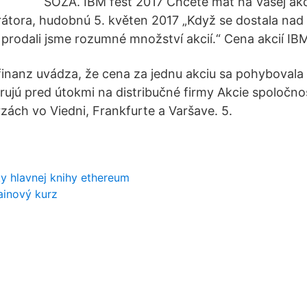
SOZA. IBM fest 2017 Chcete mať na Vašej akc
átora, hudobnú 5. květen 2017 „Když se dostala nad
, prodali jsme rozumné množství akcií.“ Cena akcií IBM
nanz uvádza, že cena za jednu akciu sa pohybovala 
arujú pred útokmi na distribučné firmy Akcie spoločno
zách vo Viedni, Frankfurte a Varšave. 5.
y hlavnej knihy ethereum
ainový kurz