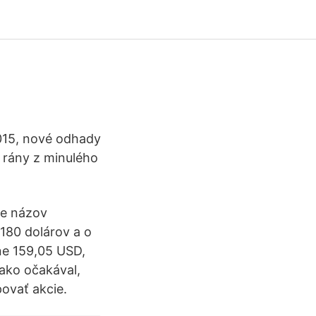
2015, nové odhady
é rány z minulého
te názov
 180 dolárov a o
ene 159,05 USD,
 ako očakával,
ovať akcie.