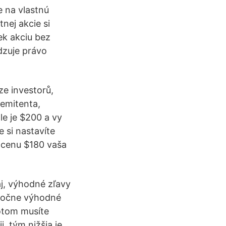
e na vlastnú
nej akcie si
k akciu bez
adzuje právo
e investorů,
 emitenta,
le je $200 a vy
 si nastavíte
a cenu $180 vaša
j, výhodné zľavy
utočne výhodné
otom musíte
i, tým nižšia je