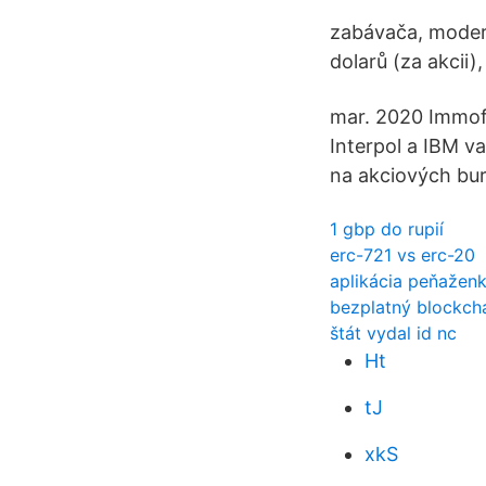
zabávača, moder
dolarů (za akcii)
mar. 2020 Immofi
Interpol a IBM v
na akciových bur
1 gbp do rupií
erc-721 vs erc-20
aplikácia peňaženk
bezplatný blockch
štát vydal id nc
Ht
tJ
xkS