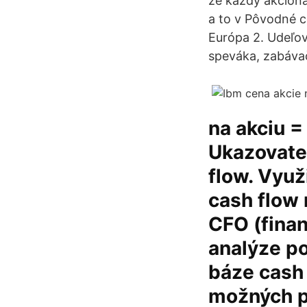
že každý akcioná
a to v Pôvodné c
Európa 2. Udeľov
speváka, zabáva
na akciu =
Ukazovate
flow. Využ
cash flow 
CFO (finan
analýze p
báze cash 
možných p