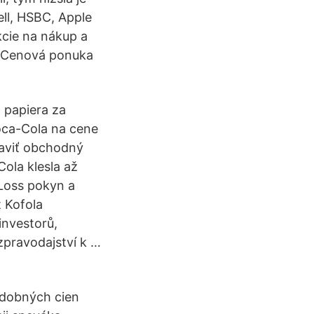
ell, HSBC, Apple
kcie na nákup a
 > Cenová ponuka
 papiera za
Coca-Cola na cene
taviť obchodný
ola klesla až
Loss pokyn a
 Kofola
investorů,
zpravodajství k …
udobných cien