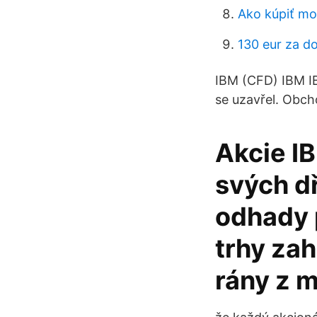
Ako kúpiť mo
130 eur za do
IBM (CFD) IBM IB
se uzavřel. Obch
Akcie IB
svých dř
odhady p
trhy zah
rány z 