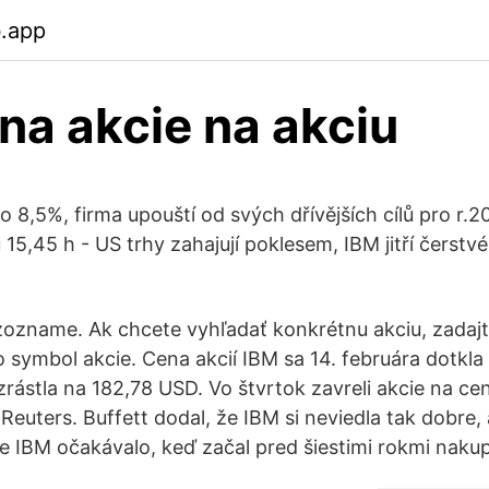
b.app
na akcie na akciu
o 8,5%, firma upouští od svých dřívějších cílů pro r.
 15,45 h - US trhy zahajují poklesem, IBM jitří čerstv
zozname. Ak chcete vyhľadať konkrétnu akciu, zadaj
o symbol akcie. Cena akcií IBM sa 14. februára dotkla
zrástla na 182,78 USD. Vo štvrtok zavreli akcie na c
Reuters. Buffett dodal, že IBM si neviedla tak dobre,
e IBM očakávalo, keď začal pred šiestimi rokmi nakup