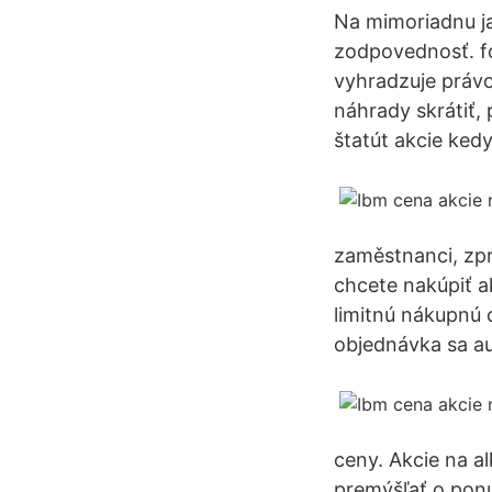
Na mimoriadnu ja
zodpovednosť. fo
vyhradzuje práv
náhrady skrátiť, 
štatút akcie ked
zaměstnanci, zpra
chcete nakúpiť a
limitnú nákupnú 
objednávka sa au
ceny. Akcie na a
premýšľať o ponuk