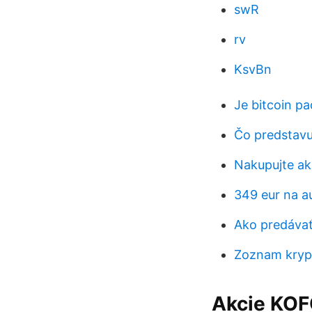
swR
rv
KsvBn
Je bitcoin pa
Čo predstavuj
Nakupujte ak
349 eur na au
Ako predávať
Zoznam kryp
Akcie KOF