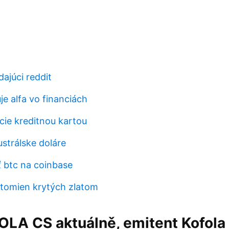
dajúci reddit
e alfa vo financiách
cie kreditnou kartou
strálske doláre
 btc na coinbase
tomien krytých zlatom
OLA CS aktuálně, emitent Kofola