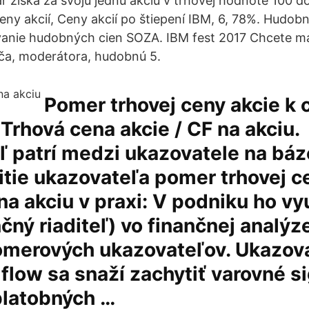
r získa za svoju jednu akciu v trhovej hodnote 100 do
eny akcií, Ceny akcií po štiepení IBM, 6, 78%. Hudob
anie hudobných cien SOZA. IBM fest 2017 Chcete mať
ča, moderátora, hudobnú 5.
Pomer trhovej ceny akcie k 
 Trhová cena akcie / CF na akciu.
ľ patrí medzi ukazovatele na báz
itie ukazovateľa pomer trhovej c
na akciu v praxi: V podniku ho vy
čný riaditeľ) vo finančnej analýze
omerových ukazovateľov. Ukazova
flow sa snaží zachytiť varovné s
latobných …