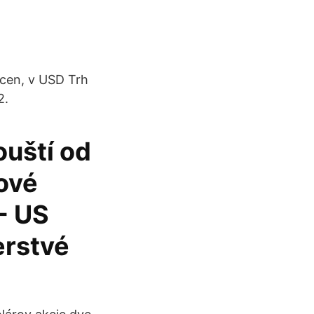
 cen, v USD Trh
2.
ouští od
nové
- US
erstvé