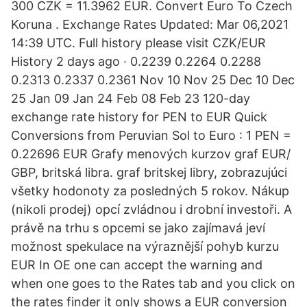
300 CZK = 11.3962 EUR. Convert Euro To Czech
Koruna . Exchange Rates Updated: Mar 06,2021
14:39 UTC. Full history please visit CZK/EUR
History 2 days ago · 0.2239 0.2264 0.2288
0.2313 0.2337 0.2361 Nov 10 Nov 25 Dec 10 Dec
25 Jan 09 Jan 24 Feb 08 Feb 23 120-day
exchange rate history for PEN to EUR Quick
Conversions from Peruvian Sol to Euro : 1 PEN =
0.22696 EUR Grafy menových kurzov graf EUR/
GBP, britská libra. graf britskej libry, zobrazujúci
všetky hodonoty za posledných 5 rokov. Nákup
(nikoli prodej) opcí zvládnou i drobní investoři. A
právě na trhu s opcemi se jako zajímavá jeví
možnost spekulace na výraznější pohyb kurzu
EUR In OE one can accept the warning and
when one goes to the Rates tab and you click on
the rates finder it only shows a EUR conversion