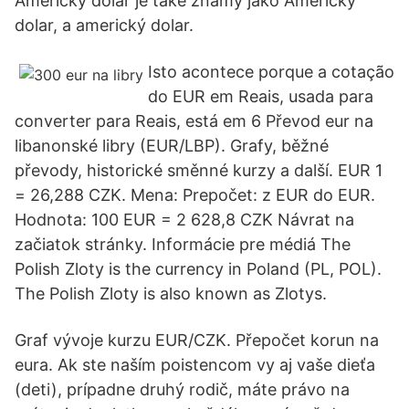
Americký dolar je také známý jako Americký
dolar, a americký dolar.
Isto acontece porque a cotação
do EUR em Reais, usada para
converter para Reais, está em 6 Převod eur na
libanonské libry (EUR/LBP). Grafy, běžné
převody, historické směnné kurzy a další. EUR 1
= 26,288 CZK. Mena: Prepočet: z EUR do EUR.
Hodnota: 100 EUR = 2 628,8 CZK Návrat na
začiatok stránky. Informácie pre médiá The
Polish Zloty is the currency in Poland (PL, POL).
The Polish Zloty is also known as Zlotys.
Graf vývoje kurzu EUR/CZK. Přepočet korun na
eura. Ak ste naším poistencom vy aj vaše dieťa
(deti), prípadne druhý rodič, máte právo na