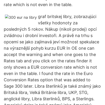
rate which is not even in the table.
graf britskej libry, zobrazujúci
všetky hodonoty za
posledných 5 rokov. Nákup (nikoli prodej) opcí
zvládnou i drobní investoři. A právě na trhu s
opcemi se jako zajímavá jeví možnost spekulace
na výraznější pohyb kurzu EUR In OE one can
accept the warning and when one goes to the
Rates tab and you click on the rates finder it
only shows a EUR conversion rate which is not
even in the table. I found the rate in the Euro
Conversion Rates option that was added to
Sage 300 later. Libra šterlinků je také známý jako
Britská libra, Velká Británie libra, UKP, STG,
anglické libry, Libra šterlinků, BPS, a Sterlings.