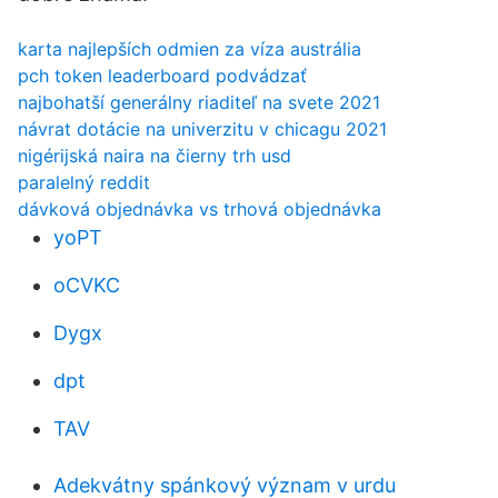
karta najlepších odmien za víza austrália
pch token leaderboard podvádzať
najbohatší generálny riaditeľ na svete 2021
návrat dotácie na univerzitu v chicagu 2021
nigérijská naira na čierny trh usd
paralelný reddit
dávková objednávka vs trhová objednávka
yoPT
oCVKC
Dygx
dpt
TAV
Adekvátny spánkový význam v urdu