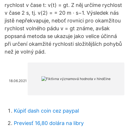
rychlost v čase t: v(t) = gt. Z něj určíme rychlost
v čase 2 s, tj. v(2) = = 20 m · s−1. Výsledek nás
jistě nepřekvapuje, neboť rovnici pro okamžitou
rychlost volného pádu v = gt známe, avšak
popsaná metoda se ukazuje jako velice účinná
při určení okamžité rychlosti složitějších pohybů
než je volný pád.
18.06.2021
Kúpiť dash coin cez paypal
Previesť 16,80 dolára na libry