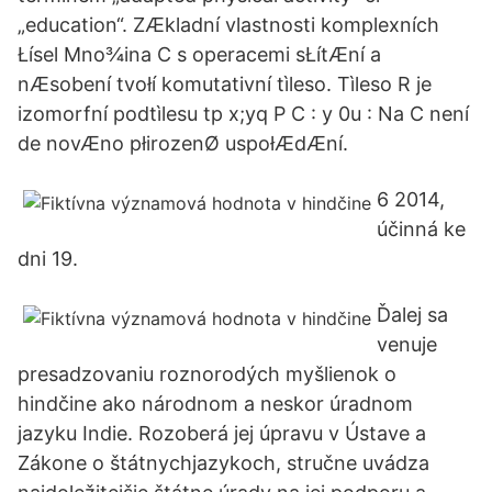
„education“. ZÆkladní vlastnosti komplexních
Łísel Mno¾ina C s operacemi sŁítÆní a
nÆsobení tvołí komutativní tìleso. Tìleso R je
izomorfní podtìlesu tp x;yq P C : y 0u : Na C není
de novÆno płirozenØ uspołÆdÆní.
6 2014,
účinná ke
dni 19.
Ďalej sa
venuje
presadzovaniu roznorodých myšlienok o
hindčine ako národnom a neskor úradnom
jazyku Indie. Rozoberá jej úpravu v Ústave a
Zákone o štátnychjazykoch, stručne uvádza