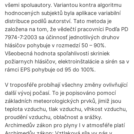
všemi spoluautory. Variantou kontra algoritmu
hodnocených subjektů byla aplikace variabilní
distribuce podílů autorství. Tato metoda je
založena na tom, že vědečtí pracovníci Podľa PD
7974-7:2003 sa účinnosť jednotlivých druhov
hlásičov pohybuje v rozmedzí 50 – 90%.
Všeobecná hodnota spoľahlivosti skriniek
požiarnych hlásičov, elektroinštalácie a sirén sa v
rámci EPS pohybuje od 95 do 100%.
V troposféře probíhají všechny změny ovlivňující
další vývoj počasí. To je popisováno pomocí
základních meteorologických prvků, jimiž jsou
teplota vzduchu, tlak vzduchu, vlhkost vzduchu,
proudění vzduchu, oblačnost a srážky.
Archimedův zákon pro plyny I v atmosféře platí
Archimedův zákon: Vztlaková síla vy nás v