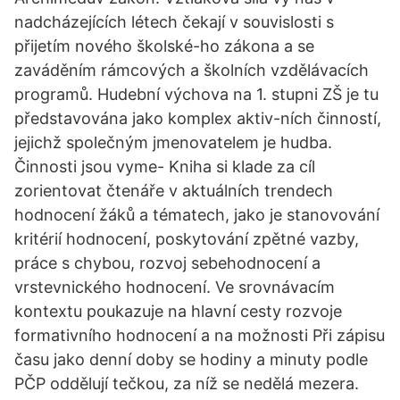
nadcházejících létech čekají v souvislosti s
přijetím nového školské-ho zákona a se
zaváděním rámcových a školních vzdělávacích
programů. Hudební výchova na 1. stupni ZŠ je tu
představována jako komplex aktiv-ních činností,
jejichž společným jmenovatelem je hudba.
Činnosti jsou vyme- Kniha si klade za cíl
zorientovat čtenáře v aktuálních trendech
hodnocení žáků a tématech, jako je stanovování
kritérií hodnocení, poskytování zpětné vazby,
práce s chybou, rozvoj sebehodnocení a
vrstevnického hodnocení. Ve srovnávacím
kontextu poukazuje na hlavní cesty rozvoje
formativního hodnocení a na možnosti Při zápisu
času jako denní doby se hodiny a minuty podle
PČP oddělují tečkou, za níž se nedělá mezera.