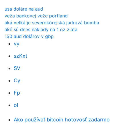
usa doláre na aud
veža bankovej veže portland
aká veľká je severokórejská jadrová bomba
aké sú dnes náklady na 1 oz zlata
150 aud dolárov v gbp
vy
szKxt
SV
Cy
Fp
oI
Ako používať bitcoin hotovosť zadarmo