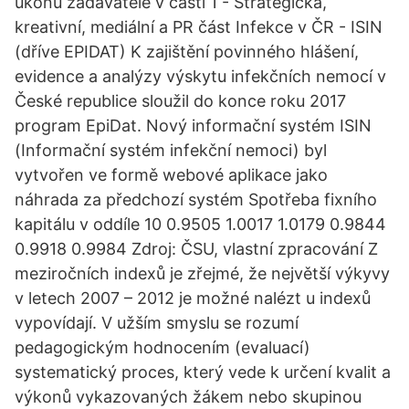
úkonů zadavatele v části 1 - Strategická,
kreativní, mediální a PR část Infekce v ČR - ISIN
(dříve EPIDAT) K zajištění povinného hlášení,
evidence a analýzy výskytu infekčních nemocí v
České republice sloužil do konce roku 2017
program EpiDat. Nový informační systém ISIN
(Informační systém infekční nemoci) byl
vytvořen ve formě webové aplikace jako
náhrada za předchozí systém Spotřeba fixního
kapitálu v oddíle 10 0.9505 1.0017 1.0179 0.9844
0.9918 0.9984 Zdroj: ČSU, vlastní zpracování Z
meziročních indexů je zřejmé, že největší výkyvy
v letech 2007 – 2012 je možné nalézt u indexů
vypovídají. V užším smyslu se rozumí
pedagogickým hodnocením (evaluací)
systematický proces, který vede k určení kvalit a
výkonů vykazovaných žákem nebo skupinou