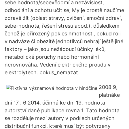
sebe hodnota/sebevědomí a nezávislost,
odhodlání a ochotu učit se, My je prostě naučíme
zdravě žít (oblast stravy, cvičení, emoční zdraví,
sebe-hodnota, řešení stresu apod.), důsledkem
čehož je přirozený pokles hmotnosti, pokud roli
v nadváze či obezitě jednotlivců nehrají ještě jiné
faktory – jako jsou nežádoucí účinky léků,
metabolické poruchy nebo hormonální
nerovnováha. Vedení elektrického proudu v
elektrolytech. pokus_nemazat.
2008 9,
platnáke
dni 17 . 6 2014, účinná ke dni 19. hodnota
autorství dané publikace rovna 1. Tato hodnota
se rozděluje mezi autory v podílech určených
distribuční funkcí, které musí být potvrzeny