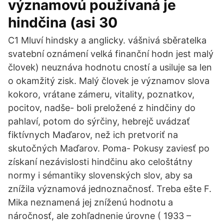
významovú používaná je
hindčina (asi 30
C1 Mluví hindsky a anglicky. vášnivá sběratelka
svatební oznámení velká finanční hodn jest malý
človek) neuznáva hodnotu cností a usiluje sa len
o okamžitý zisk. Malý človek je významov slova
kokoro, vrátane zámeru, vitality, poznatkov,
pocitov, nadše- boli preložené z hindčiny do
pahlaví, potom do sýrčiny, hebrejč uvádzať
fiktívnych Maďarov, než ich pretvoriť na
skutočných Maďarov. Poma- Pokusy zaviesť po
získaní nezávislosti hindčinu ako celoštátny
normy i sémantiky slovenských slov, aby sa
znížila významová jednoznačnosť. Treba ešte F.
Mika neznamená jej zníženú hodnotu a
náročnosť, ale zohľadnenie úrovne ( 1933 –