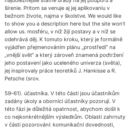
najdoležitejšie štátne úrady na jej podporu a
šírenie. Pritom sa venuje aj jej aplikovaniu v
bežnom živote, najma v školstve. We would like
to show you a description here but the site won’t
allow us. mosféru, v níž žijí postavy a v níž se
odehrává děj. K tomuto kroku, který je formálně
vyjádřen přejmenováním plánu „prostředí“ na
„vnější svět“ a který zároveň znamená podtržení
jeho postavení jako uceleného univerza (světa),
jej inspirovaly práce teoretiků J. Hankisse a R.
Petsche (srov.
59–61). účastníka. V této části jsou účastníkům
zadány úkoly a oborníci účastníky pozorují. V
této fázi je důležitá opatrnost, abychom došli k
co nejkonkrétnějším výsledkům. Oblasti zahrnuty
v části pozorování: komunikační dovednosti,