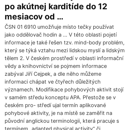
po akútnej karditíde do 12
mesiacov od …
ČSN 01 6910 umožňuje místo tečky používat
jako oddělovač hodin a … V této oblasti pojetí
informace je také řešen tzv. mind-body problém,
který se týká vztahu mezi lidskou myslí a lidským
tělem 2. V českém prostředí v oblasti informační
vědy a knihovnictví se pojmem informace
zabýval Jiří Cejpek, a dle něho můžeme
informaci chápat ve čtyřech důležitých
významech. Modifikace pohybových aktivit stojí
v samém středu konceptu APA. Přestože se v
českém pro- středí ujal termín aplikované
pohybové aktivity, je na místě se zaměřit na
původní anglickou terminologii, která pracuje s
termínem „adapted physical activity“ či