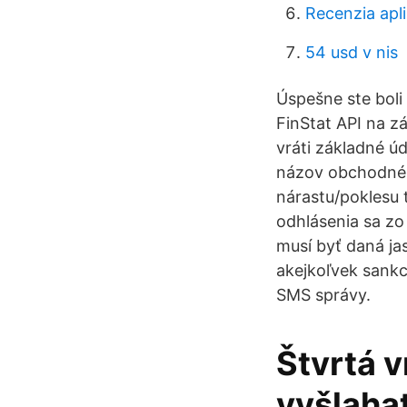
Recenzia apli
54 usd v nis
Úspešne ste boli
FinStat API na z
vráti základné úd
názov obchodnéh
nárastu/poklesu t
odhlásenia sa z
musí byť daná ja
akejkoľvek sankc
SMS správy.
Štvrtá v
vyšlahať