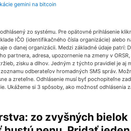
kácie gemini na bitcoin
 odhlásený zo systému. Pre opätovné prihlásenie kli
áklade IČO (identifikačného čísla organizácie) alebo 
aje o danej organizácii. Medzi základné údaje patrí: 
o partnera, adresa, upozornenie na zmeny v ORSR, 
ržieb, zisku a dlhov. Jedným z týchto pravidiel je aj
o zoznamu odberateľov hromadných SMS správ. Možn
sne a zreteľne. Odhlásenie musí byť pochopiteľne za
ie. Ukážeme si 3 spôsoby, ako možnosť odhlásenia zap
rstva: zo zvyšných bielok
 hustú penu. Pridať jeden