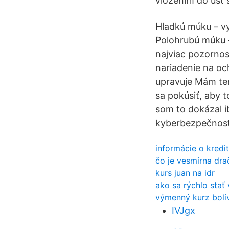
vložením do úst 
Hladkú múku – vyu
Polohrubú múku –
najviac pozornos
nariadenie na oc
upravuje Mám ten
sa pokúsiť, aby t
som to dokázal i
kyberbezpečnost
informácie o kredi
čo je vesmírna dra
kurs juan na idr
ako sa rýchlo stať
výmenný kurz bolíva
IVJgx