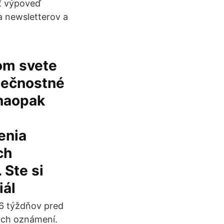
ať výpoveď
a newsletterov a
nom svete
pečnostné
 naopak
enia
ch
 Ste si
iál
6 týždňov pred
ých oznámení.