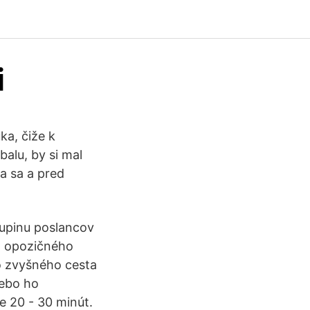
i
ka, čiže k
alu, by si mal
a sa a pred
kupinu poslancov
ho opozičného
Zo zvyšného cesta
lebo ho
e 20 - 30 minút.