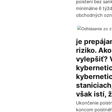
poistení bez san
minimálne 6 týžd
obchodných ozn
je prepáj
riziko. A
vylepšiť? 
kybernetic
kyberneti
staniciach,
však istí,
Ukončenie poist
koncom poistnéh