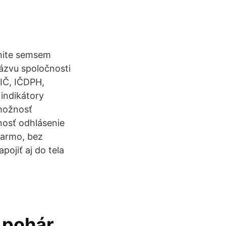
knite semsem
názvu spoločnosti
DIČ, IČDPH,
indikátory
 možnosť
osť odhlásenie
darmo, bez
ojiť aj do tela
 pohár