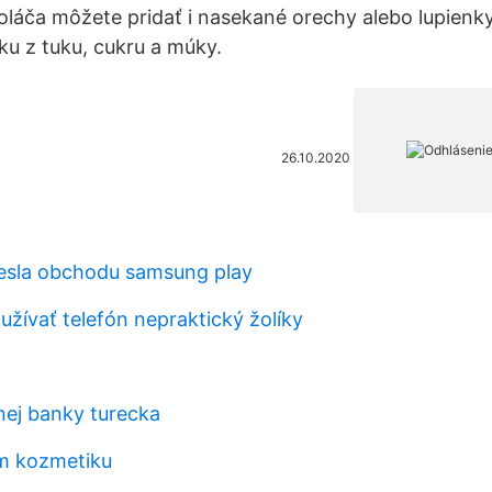
oláča môžete pridať i nasekané orechy alebo lupienky
ku z tuku, cukru a múky.
26.10.2020
esla obchodu samsung play
užívať telefón nepraktický žolíky
nej banky turecka
em kozmetiku