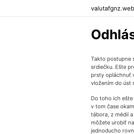
valutafgnz.we
Odhlás
Takto postupne s
srdiečku. Ešte p
prsty opláchnuť v
vložením do úst
Do toho ich ešte
v tom čase okamž
tábora, z médií a
môžete urobiť na
jednoducho rovno