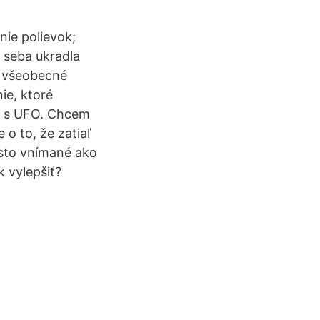
nie polievok;
 seba ukradla
e všeobecné
ie, ktoré
ku s UFO. Chcem
 o to, že zatiaľ
asto vnímané ako
 vylepšiť?