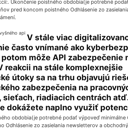
kcií:. Ukončenie poistného obdobia(je potrebné pod
ňov pred koncom poistného Odhlásenie zo zasielani
ámení.
V stále viac digitalizova
anie často vnímané ako kyberbez
ko potom môže API zabezpečenie
V reakcii na stále komplexnejšie
ké útoky sa na trhu objavujú rieš
ckého zabezpečenia na pracovný
 sieťach, riadiacich centrách atď.
 že dokážete naplno využiť potenc
ného obdobia(je potrebné podať výpoveď minimálne 
o Odhlásenie zo zasielania newsletterov a obchodn