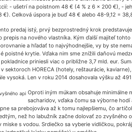
cií: - ušetrí na poistnom 48 € (4 % z 6 x 200 €), - je
8 €). Celková úspora je buď 48 € alebo 48-9,12 = 38,
ento predaj istý, prvý bezprostredný krok predstavuj
o prepis na nového vlastníka. Kým ďalší majiteľ tohto
porovnanie a hľadať to najvýhodnejšie, vy by ste nem
é poistné krytie. Vďaka nim sme znížili daňovú med
pokladnice priniesli viac o približne 3,7 mld. eur. Su
v sektoroch HORECA (hotely, reštaurácie, kaviarne)
tále vysoká. Len v roku 2014 dosahovala výšku až 491 
Oproti iným múkam obsahuje minimálne 
sacharidov, vďaka čomu sa výborne hodí 
upne sa prebojováva až k tomu najlepšiemu, čo artičo
redtým, než ho labužník začne dolovať zo zvyšného ob
 miske s vodou. Srdiečko sa vyberie vidličkou, pokráj