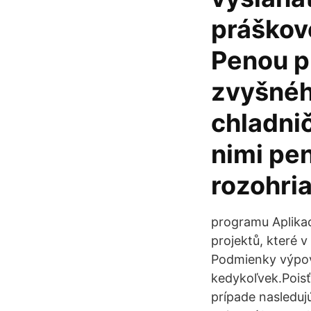
práškov
Penou pr
zvyšného
chladni
nimi pen
rozohria
programu Aplika
projektů, které 
Podmienky výpov
kedykoľvek.Poisť
prípade nasleduj