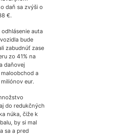
ho daň sa zvýši o
88 €.
e odhlásenie auta
 vozidla bude
ali zabudnúť zase
zeru zo 41% na
ma daňovej
, maloobchod a
miliónov eur.
množstvo
aj do redukčných
ka núka, čiže k
alu, by si mal
a sa a pred