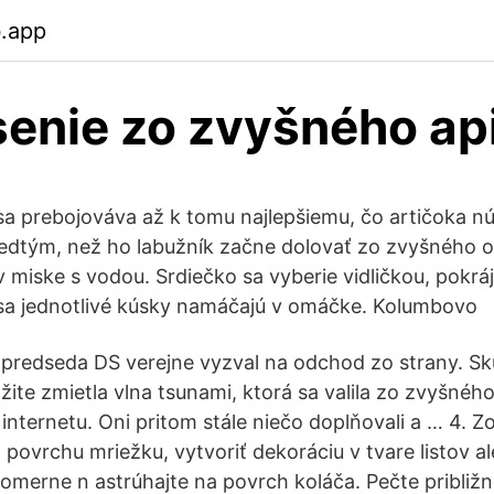
b.app
enie zo zvyšného ap
a prebojováva až k tomu najlepšiemu, čo artičoka nú
redtým, než ho labužník začne dolovať zo zvyšného ob
 miske s vodou. Srdiečko sa vyberie vidličkou, pokráj
 sa jednotlivé kúsky namáčajú v omáčke. Kolumbovo
 predseda DS verejne vyzval na odchod zo strany. S
ite zmietla vlna tsunami, ktorá sa valila zo zvyšné
 internetu. Oni pritom stále niečo doplňovali a … 4. 
 povrchu mriežku, vytvoriť dekoráciu v tvare listov a
merne n astrúhajte na povrch koláča. Pečte približn