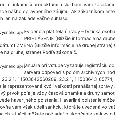
ciou, článkami či produktami a službami vám zasielame
ade nášho oprávneného záujmu. Ak zákazníkom ešte 
h len na základe vášho súhlasu.
Evidencia platiteľa úhrady – fyzická oso
PRIHLÁSENIE (Bližšie informácie na druhe
átum) ZMENA (Bližšie informácie na druhej strane
ie na druhej strane) Podľa zákona č.
januára pri vstupe vyžaduje registráciu 
servera odpoveď s poľom archívnych hodn
23.2 ], [ 1503642560209, 23.2 ], [ 1503643165774, 
 je reprezentovaná kvôli veľkosti prenášanej správ
rvý prvok poľa je vždy časová známka a druhý samo
ede havarijného poistenia. Havarijné poistenie môž
ovňa vám však udelí sankciu, ktorá je uvedená vo va
úcich situácii môžete požiadať o ukončenie zmluvy o