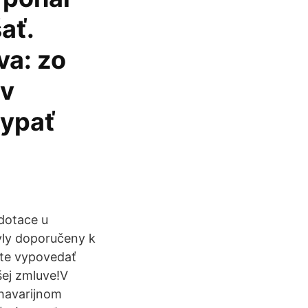
ať.
va: zo
 v
sypať
dotace u
yly doporučeny k
ete vypovedať
šej zmluve!V
 havarijnom