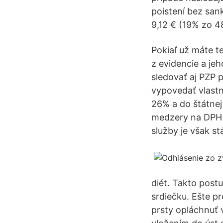
poistení bez sank
9,12 € (19% zo 4
Pokiaľ už máte t
z evidencie a jeh
sledovať aj PZP 
vypovedať vlastn
26% a do štátnej 
medzery na DPH 
služby je však s
diét. Takto post
srdiečku. Ešte p
prsty opláchnuť v