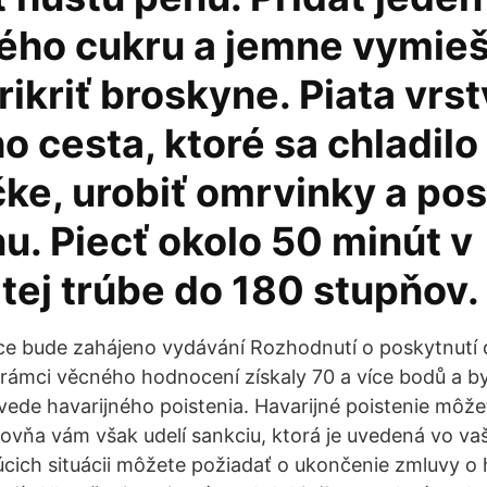
ého cukru a jemne vymieš
ikriť broskyne. Piata vrst
 cesta, ktoré sa chladilo
čke, urobiť omrvinky a po
u. Piecť okolo 50 minút v
tej trúbe do 180 stupňov.
ce bude zahájeno vydávání Rozhodnutí o poskytnutí 
v rámci věcného hodnocení získaly 70 a více bodů a b
ede havarijného poistenia. Havarijné poistenie môž
ovňa vám však udelí sankciu, ktorá je uvedená vo va
úcich situácii môžete požiadať o ukončenie zmluvy o