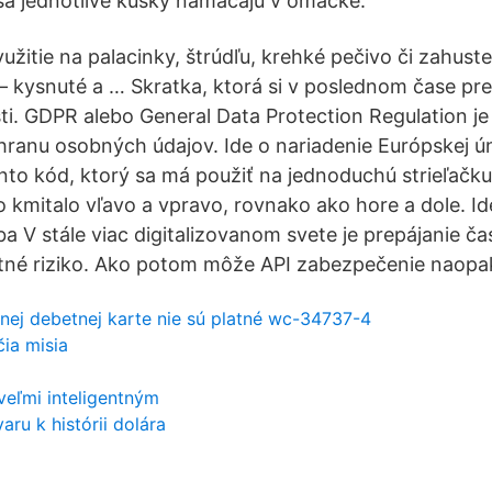
sa jednotlivé kúsky namáčajú v omáčke.
žitie na palacinky, štrúdľu, krehké pečivo či zahuste
 kysnuté a … Skratka, ktorá si v poslednom čase pre
ti. GDPR alebo General Data Protection Regulation j
hranu osobných údajov. Ide o nariadenie Európskej ún
to kód, ktorý sa má použiť na jednoduchú strieľač
o kmitalo vľavo a vpravo, rovnako ako hore a dole. Ide
ba V stále viac digitalizovanom svete je prepájanie č
né riziko. Ako potom môže API zabezpečenie naopak
tnej debetnej karte nie sú platné wc-34737-4
čia misia
 veľmi inteligentným
ru k histórii dolára