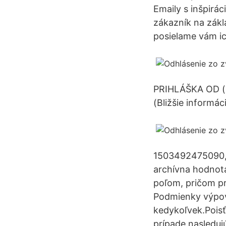
Emaily s inšpirá
zákazník na zákl
posielame vám ic
PRIHLÁŠKA OD (d
(Bližšie informác
1503492475090, 
archívna hodnota
poľom, pričom p
Podmienky výpov
kedykoľvek.Poisť
prípade nasleduj