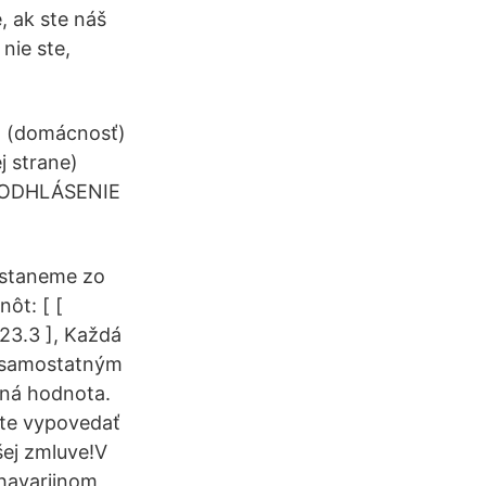
, ak ste náš
nie ste,
ba (domácnosť)
j strane)
) ODHLÁSENIE
dostaneme zo
ôt: [ [
23.3 ], Každá
y samostatným
tná hodnota.
ete vypovedať
šej zmluve!V
 havarijnom