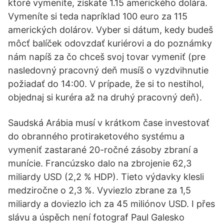
ktoré vymeníte, získate 1.15 amerického dolára.
Vymeníte si teda napríklad 100 euro za 115
amerických dolárov. Vyber si dátum, kedy budeš
môcť balíček odovzdať kuriérovi a do poznámky
nám napíš za čo chceš svoj tovar vymeniť (pre
nasledovný pracovný deň musíš o vyzdvihnutie
požiadať do 14:00. V prípade, že si to nestihol,
objednaj si kuréra až na druhý pracovný deň).
Saudská Arábia musí v krátkom čase investovať
do obranného protiraketového systému a
vymeniť zastarané 20-ročné zásoby zbraní a
munície. Francúzsko dalo na zbrojenie 62,3
miliardy USD (2,2 % HDP). Tieto výdavky klesli
medziročne o 2,3 %. Vyviezlo zbrane za 1,5
miliardy a doviezlo ich za 45 miliónov USD. I přes
slávu a úspěch není fotograf Paul Galesko