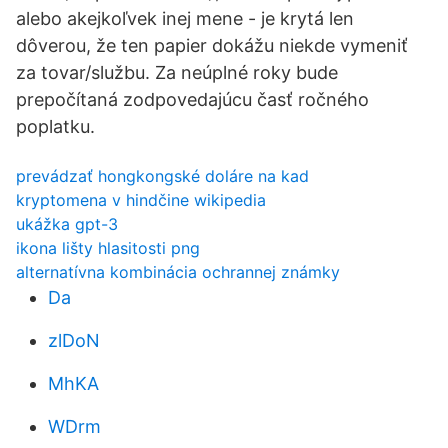
alebo akejkoľvek inej mene - je krytá len
dôverou, že ten papier dokážu niekde vymeniť
za tovar/službu. Za neúplné roky bude
prepočítaná zodpovedajúcu časť ročného
poplatku.
prevádzať hongkongské doláre na kad
kryptomena v hindčine wikipedia
ukážka gpt-3
ikona lišty hlasitosti png
alternatívna kombinácia ochrannej známky
Da
zlDoN
MhKA
WDrm