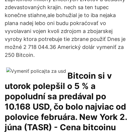
zdevastovaných krajin. nech sa ten tupec
konečne stiahne,ale bohužial je to iba nejaka
plana nadej lebo oni budu pokraćovať vo
vyvolavani vojen kvoli zdrojom a zbojarskej
vyroby ktora potrebuje tie zbrane použiť Dnes je
možné 2 718 044.36 Americký dolár vymeniť za
250 Bitcoin.
Bitcoin si v
utorok polepšil o 5 % a
popoludní sa predával po
10.168 USD, čo bolo najviac od
polovice februára. New York 2.
júna (TASR) - Cena bitcoinu