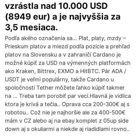
vzrástla nad 10.000 USD
(8949 eur) a je najvyššia za
3,5 mesiaca.
Podľa akého označenia sa… Plat, platy, mzdy –
Prieskum platov a miezd podľa pozície a prehľad
platov na Slovensku a v zahraničí Cardano je
možné kúpiť za USD na výmenných platformách
ako Kraken, Bittrex, EXMO a HitBTC. Pár ADA /
USDT je veľmi populárny, takže Cardano u
spoločnosti Tether môžete ľahko kúpiť takmer
na … Treba tam porobiť par vecí.Hlavná je vidlica
ktora je krivá a tečia.. Oprava cca 200-300€ aj s
robotou.. Což nie je najhoršie ale za 400-500€
mám v CZ alebo aj na ebay komplet z 05up side
down aj s okuliarmi a niekde aj riadidlami rovno..