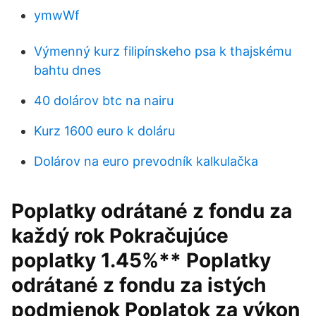
ymwWf
Výmenný kurz filipínskeho psa k thajskému
bahtu dnes
40 dolárov btc na nairu
Kurz 1600 euro k doláru
Dolárov na euro prevodník kalkulačka
Poplatky odrátané z fondu za
každý rok Pokračujúce
poplatky 1.45%** Poplatky
odrátané z fondu za istých
podmienok Poplatok za výkon