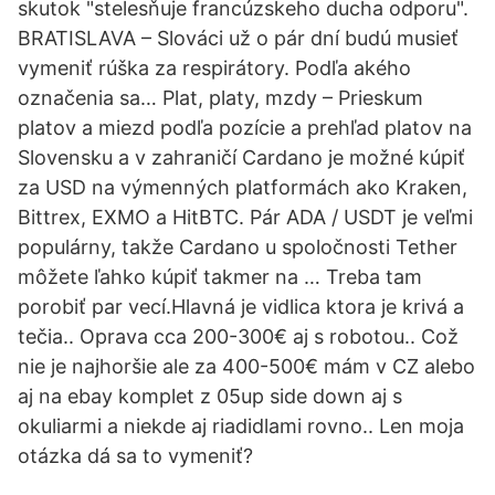
skutok "stelesňuje francúzskeho ducha odporu".
BRATISLAVA – Slováci už o pár dní budú musieť
vymeniť rúška za respirátory. Podľa akého
označenia sa… Plat, platy, mzdy – Prieskum
platov a miezd podľa pozície a prehľad platov na
Slovensku a v zahraničí Cardano je možné kúpiť
za USD na výmenných platformách ako Kraken,
Bittrex, EXMO a HitBTC. Pár ADA / USDT je veľmi
populárny, takže Cardano u spoločnosti Tether
môžete ľahko kúpiť takmer na … Treba tam
porobiť par vecí.Hlavná je vidlica ktora je krivá a
tečia.. Oprava cca 200-300€ aj s robotou.. Což
nie je najhoršie ale za 400-500€ mám v CZ alebo
aj na ebay komplet z 05up side down aj s
okuliarmi a niekde aj riadidlami rovno.. Len moja
otázka dá sa to vymeniť?