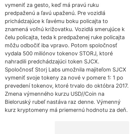
vymeniť za gesto, keď má pravú ruku
predpaženú a ľavú upaženú. Pre vozidlá
prichádzajúce k ľavému boku policajta to
znamená voľnú križovatku. Vozidlá smerujúce k
čelu policajta, teda k predpaženej ruke policajta
môžu odbočiť iba vpravo. Potom spoločnosť
vydala 500 miliónov tokenov STORJ, ktoré
nahradili predchádzajúci token SJCX.
Spoločnosť Storj Labs umožnila majiteľom SJCX
vymeniť svoje tokeny za nové v pomere 1: 1 po
prevedení tokenov, ktoré trvalo do októbra 2017.
Zmena výmenného kurzu USD//Coin na
Bieloruský rubeľ nastáva raz denne. Výmenný
kurz kryptomeny má priemernú hodnotu za deň.