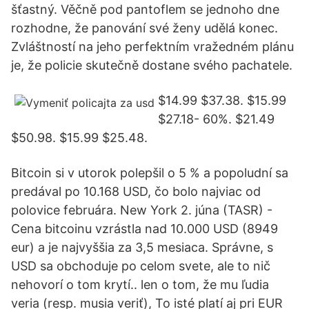
šťastný. Věčně pod pantoflem se jednoho dne
rozhodne, že panování své ženy udělá konec.
Zvláštností na jeho perfektním vražedném plánu
je, že policie skutečně dostane svého pachatele.
$14.99 $37.38. $15.99
$27.18- 60%. $21.49
$50.98. $15.99 $25.48.
Bitcoin si v utorok polepšil o 5 % a popoludní sa
predával po 10.168 USD, čo bolo najviac od
polovice februára. New York 2. júna (TASR) -
Cena bitcoinu vzrástla nad 10.000 USD (8949
eur) a je najvyššia za 3,5 mesiaca. Správne, s
USD sa obchoduje po celom svete, ale to nič
nehovorí o tom krytí.. len o tom, že mu ľudia
veria (resp. musia veriť), To isté platí aj pri EUR