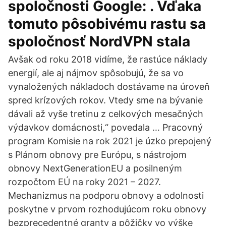
spoločnosti Google: . Vďaka
tomuto pôsobivému rastu sa
spoločnosť NordVPN stala
Avšak od roku 2018 vidíme, že rastúce náklady
energií, ale aj nájmov spôsobujú, že sa vo
vynaložených nákladoch dostávame na úroveň
spred krízových rokov. Vtedy sme na bývanie
dávali až vyše tretinu z celkových mesačných
výdavkov domácnosti,“ povedala … Pracovný
program Komisie na rok 2021 je úzko prepojený
s Plánom obnovy pre Európu, s nástrojom
obnovy NextGenerationEU a posilneným
rozpočtom EÚ na roky 2021 – 2027.
Mechanizmus na podporu obnovy a odolnosti
poskytne v prvom rozhodujúcom roku obnovy
bezprecedentné granty a pôžičky vo výške