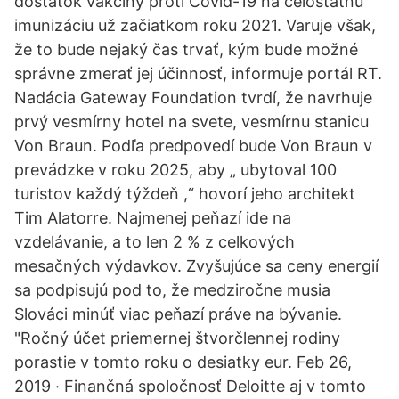
dostatok vakcíny proti Covid-19 na celoštátnu
imunizáciu už začiatkom roku 2021. Varuje však,
že to bude nejaký čas trvať, kým bude možné
správne zmerať jej účinnosť, informuje portál RT.
Nadácia Gateway Foundation tvrdí, že navrhuje
prvý vesmírny hotel na svete, vesmírnu stanicu
Von Braun. Podľa predpovedí bude Von Braun v
prevádzke v roku 2025, aby „ ubytoval 100
turistov každý týždeň ,“ hovorí jeho architekt
Tim Alatorre. Najmenej peňazí ide na
vzdelávanie, a to len 2 % z celkových
mesačných výdavkov. Zvyšujúce sa ceny energií
sa podpisujú pod to, že medziročne musia
Slováci minúť viac peňazí práve na bývanie.
"Ročný účet priemernej štvorčlennej rodiny
porastie v tomto roku o desiatky eur. Feb 26,
2019 · Finančná spoločnosť Deloitte aj v tomto