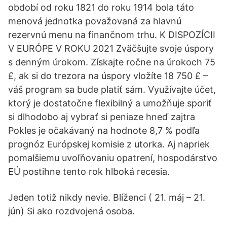
období od roku 1821 do roku 1914 bola táto
menová jednotka považovaná za hlavnú
rezervnú menu na finančnom trhu. K DISPOZÍCII
V EURÓPE V ROKU 2021 Zväčšujte svoje úspory
s denným úrokom. Získajte ročne na úrokoch 75
£, ak si do trezora na úspory vložíte 18 750 £ –
váš program sa bude platiť sám. Využívajte účet,
ktorý je dostatočne flexibilný a umožňuje sporiť
si dlhodobo aj vybrať si peniaze hneď zajtra
Pokles je očakávaný na hodnote 8,7 % podľa
prognóz Európskej komisie z utorka. Aj napriek
pomalšiemu uvoľňovaniu opatrení, hospodárstvo
EÚ postihne tento rok hlboká recesia.
Jeden totiž nikdy nevie. Blíženci ( 21. máj – 21.
jún) Si ako rozdvojená osoba.