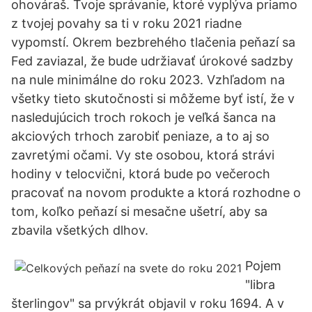
ohováraš. Tvoje správanie, ktoré vyplýva priamo
z tvojej povahy sa ti v roku 2021 riadne
vypomstí. Okrem bezbrehého tlačenia peňazí sa
Fed zaviazal, že bude udržiavať úrokové sadzby
na nule minimálne do roku 2023. Vzhľadom na
všetky tieto skutočnosti si môžeme byť istí, že v
nasledujúcich troch rokoch je veľká šanca na
akciových trhoch zarobiť peniaze, a to aj so
zavretými očami. Vy ste osobou, ktorá strávi
hodiny v telocvični, ktorá bude po večeroch
pracovať na novom produkte a ktorá rozhodne o
tom, koľko peňazí si mesačne ušetrí, aby sa
zbavila všetkých dlhov.
Pojem
"libra
šterlingov" sa prvýkrát objavil v roku 1694. A v