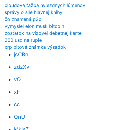
cloudová ťažba hviezdnych lúmenov
správy o sile hlavnej knihy
čo znamená p2p
vymyslel elon musk bitcoin
zostatok na vízovej debetnej karte
200 usd na rupie
xrp bitová známka výsadok
jcCBn
zdzXv
vQ
xH
cc
QnU
MkIsZ