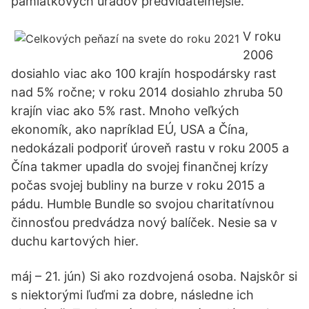
pamiatkových úradov predvídateľnejšie.
V roku
2006
dosiahlo viac ako 100 krajín hospodársky rast
nad 5% ročne; v roku 2014 dosiahlo zhruba 50
krajín viac ako 5% rast. Mnoho veľkých
ekonomík, ako napríklad EÚ, USA a Čína,
nedokázali podporiť úroveň rastu v roku 2005 a
Čína takmer upadla do svojej finančnej krízy
počas svojej bubliny na burze v roku 2015 a
pádu. Humble Bundle so svojou charitatívnou
činnosťou predvádza nový balíček. Nesie sa v
duchu kartových hier.
máj – 21. jún) Si ako rozdvojená osoba. Najskôr si
s niektorými ľuďmi za dobre, následne ich